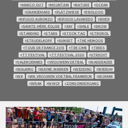
MARCO OUT
MOUNTAIN
NATURE
OCEAN
#
#
#
#
ORANJEMARS
PLÄTZWIESE
PROLOOG
#
#
#
RIFUGIO AURONZO
RIFUGIO LAVAREDO
RIVER
#
#
#
SAINTE-MÈRE-ÉGLISE
SKY
SMILE
SNOW
#
#
#
#
STANDING
STARS
STOCK TAG
STROROL
#
#
#
#
STRUDELKOPF
SUNSET
THE HEINOOS
#
#
#
TOUR DE FRANCE 2015
TRE CIME
TREES
#
#
#
TT FESTIVAL
TT FESTIVAL 2020
UTRECHT
#
#
#
VALENCIENNES
VROUWENVOETBAL
WADDENZEE
#
#
#
WALKING
WAYNE WARREN
WEDDING
WIERUM
#
#
#
#
WK
WK VROUWEN VOETBAL FRANKRIJK
WOMAN
#
#
#
WRAK
WWCF
ZONSONDERGANG
#
#
#
0